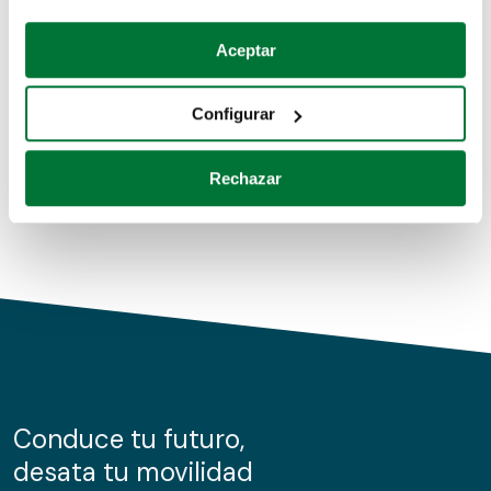
Coches de segunda mano
Si lo permite, también quisiéramos:
Aceptar
Recopilar información sobre su ubicación geográfica
Coches de km0
que puede tener una precisión de varios metros
Configurar
Coches de renting
Identificar su dispositivo analizándolo activamente
para buscar características específicas (huellas
Rechazar
digitales)
Obtenga más información sobre cómo se procesan sus
datos personales y establezca sus preferencias en la
sección de datos
. Puede cambiar o retirar su
consentimiento en cualquier momento en la Declaración
de cookies.
Las cookies de este sitio web se usan para personalizar
el contenido y los anuncios, ofrecer funciones de redes
sociales y analizar el tráfico. Además, compartimos
Conduce tu futuro,
información sobre el uso que haga del sitio web con
desata tu movilidad
nuestros partners de redes sociales, publicidad y análisis