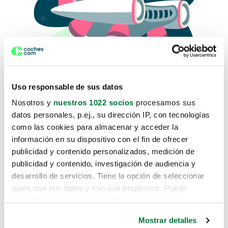
Uso responsable de sus datos
Nosotros y
nuestros 1022 socios
procesamos sus
datos personales, p.ej., su dirección IP, con tecnologías
como las cookies para almacenar y acceder la
Lo sentimos, no sabemos como
información en su dispositivo con el fin de ofrecer
te hemos traido hasta aquí.
publicidad y contenido personalizados, medición de
publicidad y contenido, investigación de audiencia y
desarrollo de servicios. Tiene la opción de seleccionar
Pero puedes encontrar el coche que estás
quién usa sus datos y con qué propósitos. Puede
buscando en alguno de estos enlaces:
cambiar o retirar su consentimiento en cualquier
momento desde la Declaración de cookies o clicando en
Coches nuevos
Mostrar detalles
el Menú de consentimiento.