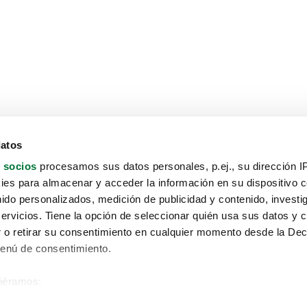
datos
 socios
procesamos sus datos personales, p.ej., su dirección I
es para almacenar y acceder la información en su dispositivo co
nido personalizados, medición de publicidad y contenido, investi
servicios. Tiene la opción de seleccionar quién usa sus datos y 
 o retirar su consentimiento en cualquier momento desde la Dec
Menú de consentimiento.
siéramos:
Aviso protección de datos
 sobre su ubicación geográfica que puede tener una precisión de