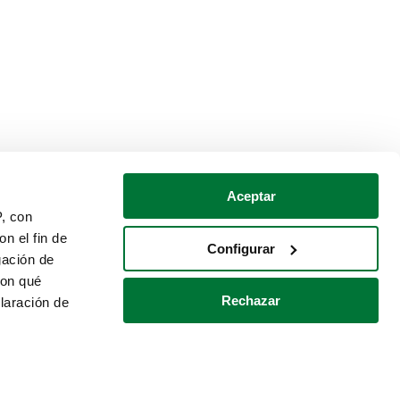
Aceptar
P, con
n el fin de
Configurar
gación de
con qué
Rechazar
laración de
Política de cookies
Contacto
 varios metros