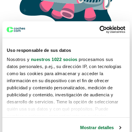
Uso responsable de sus datos
Nosotros y
nuestros 1022 socios
procesamos sus
datos personales, p.ej., su dirección IP, con tecnologías
como las cookies para almacenar y acceder la
Lo sentimos, no sabemos como
información en su dispositivo con el fin de ofrecer
te hemos traido hasta aquí.
publicidad y contenido personalizados, medición de
publicidad y contenido, investigación de audiencia y
desarrollo de servicios. Tiene la opción de seleccionar
Pero puedes encontrar el coche que estás
quién usa sus datos y con qué propósitos. Puede
buscando en alguno de estos enlaces:
cambiar o retirar su consentimiento en cualquier
momento desde la Declaración de cookies o clicando en
Coches nuevos
Mostrar detalles
el Menú de consentimiento.