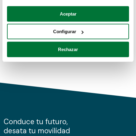
Coches de segunda mano
Si lo permite, también quisiéramos:
Aceptar
Recopilar información sobre su ubicación geográfica
Coches de km0
que puede tener una precisión de varios metros
Configurar
Coches de renting
Identificar su dispositivo analizándolo activamente
para buscar características específicas (huellas
Rechazar
digitales)
Obtenga más información sobre cómo se procesan sus
datos personales y establezca sus preferencias en la
sección de datos
. Puede cambiar o retirar su
consentimiento en cualquier momento en la Declaración
de cookies.
Las cookies de este sitio web se usan para personalizar
el contenido y los anuncios, ofrecer funciones de redes
sociales y analizar el tráfico. Además, compartimos
Conduce tu futuro,
información sobre el uso que haga del sitio web con
desata tu movilidad
nuestros partners de redes sociales, publicidad y análisis