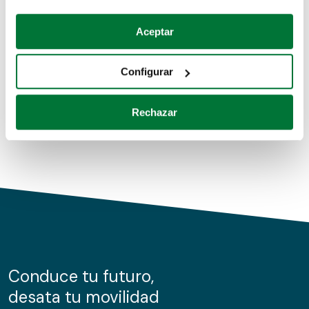
Coches de segunda mano
Si lo permite, también quisiéramos:
Aceptar
Recopilar información sobre su ubicación geográfica
Coches de km0
que puede tener una precisión de varios metros
Configurar
Coches de renting
Identificar su dispositivo analizándolo activamente
para buscar características específicas (huellas
Rechazar
digitales)
Obtenga más información sobre cómo se procesan sus
datos personales y establezca sus preferencias en la
sección de datos
. Puede cambiar o retirar su
consentimiento en cualquier momento en la Declaración
de cookies.
Las cookies de este sitio web se usan para personalizar
el contenido y los anuncios, ofrecer funciones de redes
sociales y analizar el tráfico. Además, compartimos
Conduce tu futuro,
información sobre el uso que haga del sitio web con
desata tu movilidad
nuestros partners de redes sociales, publicidad y análisis