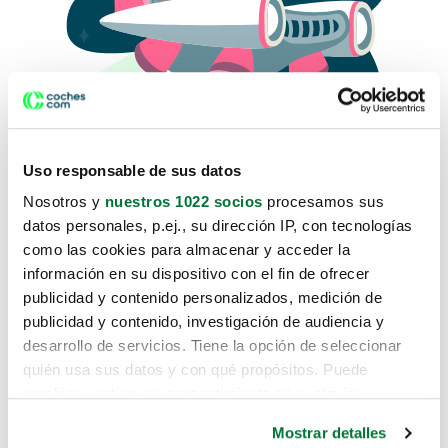
Uso responsable de sus datos
Nosotros y
nuestros 1022 socios
procesamos sus
datos personales, p.ej., su dirección IP, con tecnologías
como las cookies para almacenar y acceder la
Lo sentimos, no sabemos como
información en su dispositivo con el fin de ofrecer
te hemos traido hasta aquí.
publicidad y contenido personalizados, medición de
publicidad y contenido, investigación de audiencia y
desarrollo de servicios. Tiene la opción de seleccionar
Pero puedes encontrar el coche que estás
quién usa sus datos y con qué propósitos. Puede
buscando en alguno de estos enlaces:
cambiar o retirar su consentimiento en cualquier
momento desde la Declaración de cookies o clicando en
Coches nuevos
Mostrar detalles
el Menú de consentimiento.