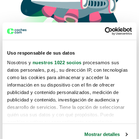
Uso responsable de sus datos
Nosotros y
nuestros 1022 socios
procesamos sus
datos personales, p.ej., su dirección IP, con tecnologías
como las cookies para almacenar y acceder la
Lo sentimos, no sabemos como
información en su dispositivo con el fin de ofrecer
te hemos traido hasta aquí.
publicidad y contenido personalizados, medición de
publicidad y contenido, investigación de audiencia y
desarrollo de servicios. Tiene la opción de seleccionar
Pero puedes encontrar el coche que estás
quién usa sus datos y con qué propósitos. Puede
buscando en alguno de estos enlaces:
cambiar o retirar su consentimiento en cualquier
momento desde la Declaración de cookies o clicando en
Coches nuevos
Mostrar detalles
el Menú de consentimiento.