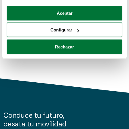
Coches de segunda mano
Si lo permite, también quisiéramos:
Aceptar
Recopilar información sobre su ubicación geográfica
Coches de km0
que puede tener una precisión de varios metros
Configurar
Coches de renting
Identificar su dispositivo analizándolo activamente
para buscar características específicas (huellas
Rechazar
digitales)
Obtenga más información sobre cómo se procesan sus
datos personales y establezca sus preferencias en la
sección de datos
. Puede cambiar o retirar su
consentimiento en cualquier momento en la Declaración
de cookies.
Las cookies de este sitio web se usan para personalizar
el contenido y los anuncios, ofrecer funciones de redes
sociales y analizar el tráfico. Además, compartimos
Conduce tu futuro,
información sobre el uso que haga del sitio web con
desata tu movilidad
nuestros partners de redes sociales, publicidad y análisis