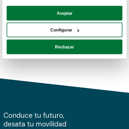
Coches de segunda mano
Si lo permite, también quisiéramos:
Aceptar
Recopilar información sobre su ubicación geográfica
Coches de km0
que puede tener una precisión de varios metros
Configurar
Coches de renting
Identificar su dispositivo analizándolo activamente
para buscar características específicas (huellas
Rechazar
digitales)
Obtenga más información sobre cómo se procesan sus
datos personales y establezca sus preferencias en la
sección de datos
. Puede cambiar o retirar su
consentimiento en cualquier momento en la Declaración
de cookies.
Las cookies de este sitio web se usan para personalizar
el contenido y los anuncios, ofrecer funciones de redes
sociales y analizar el tráfico. Además, compartimos
Conduce tu futuro,
información sobre el uso que haga del sitio web con
desata tu movilidad
nuestros partners de redes sociales, publicidad y análisis