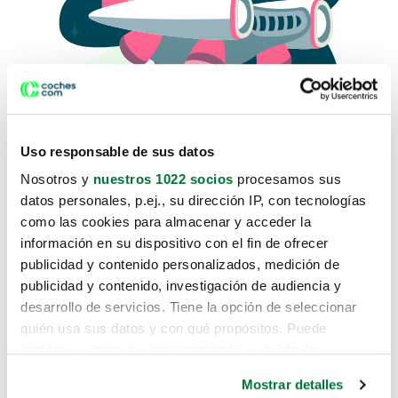
Uso responsable de sus datos
Nosotros y
nuestros 1022 socios
procesamos sus
datos personales, p.ej., su dirección IP, con tecnologías
como las cookies para almacenar y acceder la
Lo sentimos, no sabemos como
información en su dispositivo con el fin de ofrecer
te hemos traido hasta aquí.
publicidad y contenido personalizados, medición de
publicidad y contenido, investigación de audiencia y
desarrollo de servicios. Tiene la opción de seleccionar
Pero puedes encontrar el coche que estás
quién usa sus datos y con qué propósitos. Puede
buscando en alguno de estos enlaces:
cambiar o retirar su consentimiento en cualquier
momento desde la Declaración de cookies o clicando en
Coches nuevos
Mostrar detalles
el Menú de consentimiento.