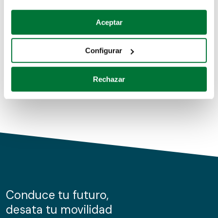
Coches de segunda mano
Si lo permite, también quisiéramos:
Aceptar
Recopilar información sobre su ubicación geográfica
Coches de km0
que puede tener una precisión de varios metros
Configurar
Coches de renting
Identificar su dispositivo analizándolo activamente
para buscar características específicas (huellas
Rechazar
digitales)
Obtenga más información sobre cómo se procesan sus
datos personales y establezca sus preferencias en la
sección de datos
. Puede cambiar o retirar su
consentimiento en cualquier momento en la Declaración
de cookies.
Las cookies de este sitio web se usan para personalizar
el contenido y los anuncios, ofrecer funciones de redes
sociales y analizar el tráfico. Además, compartimos
Conduce tu futuro,
información sobre el uso que haga del sitio web con
desata tu movilidad
nuestros partners de redes sociales, publicidad y análisis