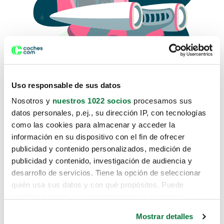
Uso responsable de sus datos
Nosotros y
nuestros 1022 socios
procesamos sus
datos personales, p.ej., su dirección IP, con tecnologías
como las cookies para almacenar y acceder la
Lo sentimos, no sabemos como
información en su dispositivo con el fin de ofrecer
te hemos traido hasta aquí.
publicidad y contenido personalizados, medición de
publicidad y contenido, investigación de audiencia y
desarrollo de servicios. Tiene la opción de seleccionar
Pero puedes encontrar el coche que estás
quién usa sus datos y con qué propósitos. Puede
buscando en alguno de estos enlaces:
cambiar o retirar su consentimiento en cualquier
momento desde la Declaración de cookies o clicando en
Coches nuevos
Mostrar detalles
el Menú de consentimiento.