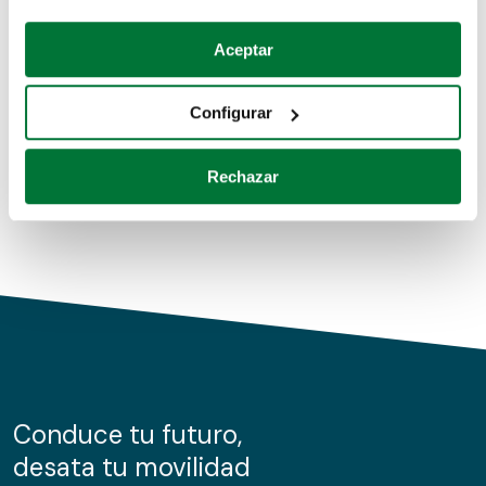
Coches de segunda mano
Si lo permite, también quisiéramos:
Aceptar
Recopilar información sobre su ubicación geográfica
Coches de km0
que puede tener una precisión de varios metros
Configurar
Coches de renting
Identificar su dispositivo analizándolo activamente
para buscar características específicas (huellas
Rechazar
digitales)
Obtenga más información sobre cómo se procesan sus
datos personales y establezca sus preferencias en la
sección de datos
. Puede cambiar o retirar su
consentimiento en cualquier momento en la Declaración
de cookies.
Las cookies de este sitio web se usan para personalizar
el contenido y los anuncios, ofrecer funciones de redes
sociales y analizar el tráfico. Además, compartimos
Conduce tu futuro,
información sobre el uso que haga del sitio web con
desata tu movilidad
nuestros partners de redes sociales, publicidad y análisis