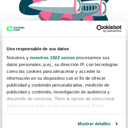
Uso responsable de sus datos
Nosotros y
nuestros 1022 socios
procesamos sus
datos personales, p.ej., su dirección IP, con tecnologías
como las cookies para almacenar y acceder la
Lo sentimos, no sabemos como
información en su dispositivo con el fin de ofrecer
te hemos traido hasta aquí.
publicidad y contenido personalizados, medición de
publicidad y contenido, investigación de audiencia y
desarrollo de servicios. Tiene la opción de seleccionar
Pero puedes encontrar el coche que estás
quién usa sus datos y con qué propósitos. Puede
buscando en alguno de estos enlaces:
cambiar o retirar su consentimiento en cualquier
momento desde la Declaración de cookies o clicando en
Coches nuevos
Mostrar detalles
el Menú de consentimiento.