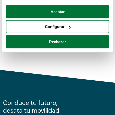
Coches de segunda mano
Si lo permite, también quisiéramos:
Aceptar
Recopilar información sobre su ubicación geográfica
Coches de km0
que puede tener una precisión de varios metros
Configurar
Coches de renting
Identificar su dispositivo analizándolo activamente
para buscar características específicas (huellas
Rechazar
digitales)
Obtenga más información sobre cómo se procesan sus
datos personales y establezca sus preferencias en la
sección de datos
. Puede cambiar o retirar su
consentimiento en cualquier momento en la Declaración
de cookies.
Las cookies de este sitio web se usan para personalizar
el contenido y los anuncios, ofrecer funciones de redes
sociales y analizar el tráfico. Además, compartimos
Conduce tu futuro,
información sobre el uso que haga del sitio web con
desata tu movilidad
nuestros partners de redes sociales, publicidad y análisis