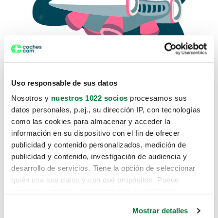
Uso responsable de sus datos
Nosotros y
nuestros 1022 socios
procesamos sus
datos personales, p.ej., su dirección IP, con tecnologías
como las cookies para almacenar y acceder la
Lo sentimos, no sabemos como
información en su dispositivo con el fin de ofrecer
te hemos traido hasta aquí.
publicidad y contenido personalizados, medición de
publicidad y contenido, investigación de audiencia y
desarrollo de servicios. Tiene la opción de seleccionar
Pero puedes encontrar el coche que estás
quién usa sus datos y con qué propósitos. Puede
buscando en alguno de estos enlaces:
cambiar o retirar su consentimiento en cualquier
momento desde la Declaración de cookies o clicando en
Coches nuevos
Mostrar detalles
el Menú de consentimiento.