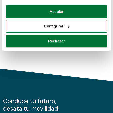
Coches de segunda mano
Si lo permite, también quisiéramos:
Aceptar
Recopilar información sobre su ubicación geográfica
Coches de km0
que puede tener una precisión de varios metros
Configurar
Coches de renting
Identificar su dispositivo analizándolo activamente
para buscar características específicas (huellas
Rechazar
digitales)
Obtenga más información sobre cómo se procesan sus
datos personales y establezca sus preferencias en la
sección de datos
. Puede cambiar o retirar su
consentimiento en cualquier momento en la Declaración
de cookies.
Las cookies de este sitio web se usan para personalizar
el contenido y los anuncios, ofrecer funciones de redes
sociales y analizar el tráfico. Además, compartimos
Conduce tu futuro,
información sobre el uso que haga del sitio web con
desata tu movilidad
nuestros partners de redes sociales, publicidad y análisis