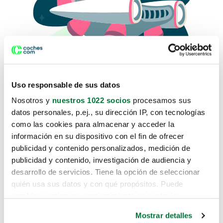
Uso responsable de sus datos
Nosotros y
nuestros 1022 socios
procesamos sus
datos personales, p.ej., su dirección IP, con tecnologías
como las cookies para almacenar y acceder la
Lo sentimos, no sabemos como
información en su dispositivo con el fin de ofrecer
te hemos traido hasta aquí.
publicidad y contenido personalizados, medición de
publicidad y contenido, investigación de audiencia y
desarrollo de servicios. Tiene la opción de seleccionar
Pero puedes encontrar el coche que estás
quién usa sus datos y con qué propósitos. Puede
buscando en alguno de estos enlaces:
cambiar o retirar su consentimiento en cualquier
momento desde la Declaración de cookies o clicando en
Coches nuevos
Mostrar detalles
el Menú de consentimiento.