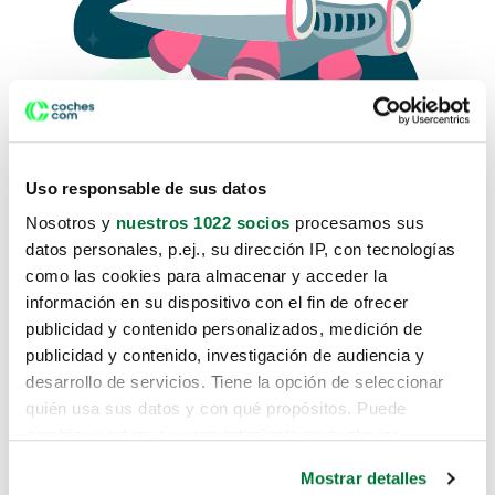
Uso responsable de sus datos
Nosotros y
nuestros 1022 socios
procesamos sus
datos personales, p.ej., su dirección IP, con tecnologías
como las cookies para almacenar y acceder la
Lo sentimos, no sabemos como
información en su dispositivo con el fin de ofrecer
te hemos traido hasta aquí.
publicidad y contenido personalizados, medición de
publicidad y contenido, investigación de audiencia y
desarrollo de servicios. Tiene la opción de seleccionar
Pero puedes encontrar el coche que estás
quién usa sus datos y con qué propósitos. Puede
buscando en alguno de estos enlaces:
cambiar o retirar su consentimiento en cualquier
momento desde la Declaración de cookies o clicando en
Coches nuevos
Mostrar detalles
el Menú de consentimiento.