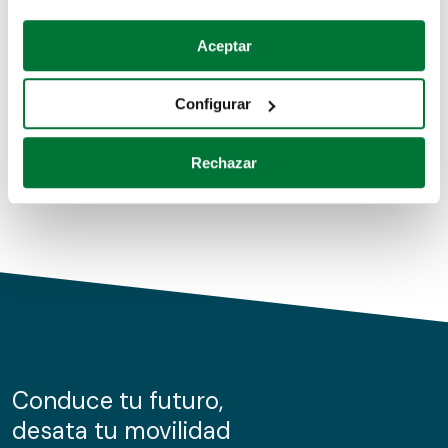
Coches de segunda mano
Si lo permite, también quisiéramos:
Aceptar
Recopilar información sobre su ubicación geográfica
Coches de km0
que puede tener una precisión de varios metros
Configurar
Coches de renting
Identificar su dispositivo analizándolo activamente
para buscar características específicas (huellas
Rechazar
digitales)
Obtenga más información sobre cómo se procesan sus
datos personales y establezca sus preferencias en la
sección de datos
. Puede cambiar o retirar su
consentimiento en cualquier momento en la Declaración
de cookies.
Las cookies de este sitio web se usan para personalizar
el contenido y los anuncios, ofrecer funciones de redes
sociales y analizar el tráfico. Además, compartimos
Conduce tu futuro,
información sobre el uso que haga del sitio web con
desata tu movilidad
nuestros partners de redes sociales, publicidad y análisis