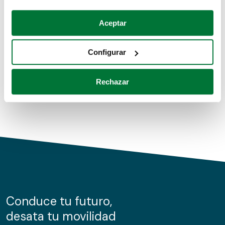
Coches de segunda mano
Si lo permite, también quisiéramos:
Aceptar
Recopilar información sobre su ubicación geográfica
Coches de km0
que puede tener una precisión de varios metros
Configurar
Coches de renting
Identificar su dispositivo analizándolo activamente
para buscar características específicas (huellas
Rechazar
digitales)
Obtenga más información sobre cómo se procesan sus
datos personales y establezca sus preferencias en la
sección de datos
. Puede cambiar o retirar su
consentimiento en cualquier momento en la Declaración
de cookies.
Las cookies de este sitio web se usan para personalizar
el contenido y los anuncios, ofrecer funciones de redes
sociales y analizar el tráfico. Además, compartimos
Conduce tu futuro,
información sobre el uso que haga del sitio web con
desata tu movilidad
nuestros partners de redes sociales, publicidad y análisis