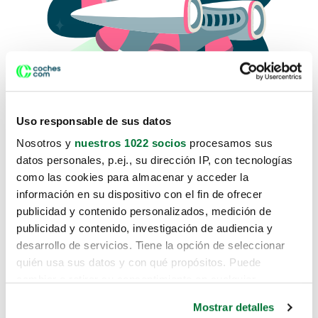
Uso responsable de sus datos
Nosotros y
nuestros 1022 socios
procesamos sus
datos personales, p.ej., su dirección IP, con tecnologías
como las cookies para almacenar y acceder la
Lo sentimos, no sabemos como
información en su dispositivo con el fin de ofrecer
te hemos traido hasta aquí.
publicidad y contenido personalizados, medición de
publicidad y contenido, investigación de audiencia y
desarrollo de servicios. Tiene la opción de seleccionar
Pero puedes encontrar el coche que estás
quién usa sus datos y con qué propósitos. Puede
buscando en alguno de estos enlaces:
cambiar o retirar su consentimiento en cualquier
momento desde la Declaración de cookies o clicando en
Coches nuevos
Mostrar detalles
el Menú de consentimiento.