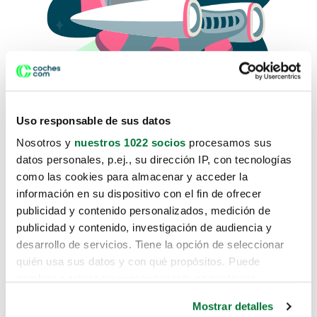
Uso responsable de sus datos
Nosotros y
nuestros 1022 socios
procesamos sus
datos personales, p.ej., su dirección IP, con tecnologías
como las cookies para almacenar y acceder la
Lo sentimos, no sabemos como
información en su dispositivo con el fin de ofrecer
te hemos traido hasta aquí.
publicidad y contenido personalizados, medición de
publicidad y contenido, investigación de audiencia y
desarrollo de servicios. Tiene la opción de seleccionar
Pero puedes encontrar el coche que estás
quién usa sus datos y con qué propósitos. Puede
buscando en alguno de estos enlaces:
cambiar o retirar su consentimiento en cualquier
momento desde la Declaración de cookies o clicando en
Coches nuevos
Mostrar detalles
el Menú de consentimiento.