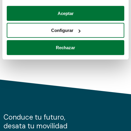
Coches de segunda mano
Si lo permite, también quisiéramos:
Aceptar
Recopilar información sobre su ubicación geográfica
Coches de km0
que puede tener una precisión de varios metros
Configurar
Coches de renting
Identificar su dispositivo analizándolo activamente
para buscar características específicas (huellas
Rechazar
digitales)
Obtenga más información sobre cómo se procesan sus
datos personales y establezca sus preferencias en la
sección de datos
. Puede cambiar o retirar su
consentimiento en cualquier momento en la Declaración
de cookies.
Las cookies de este sitio web se usan para personalizar
el contenido y los anuncios, ofrecer funciones de redes
sociales y analizar el tráfico. Además, compartimos
Conduce tu futuro,
información sobre el uso que haga del sitio web con
desata tu movilidad
nuestros partners de redes sociales, publicidad y análisis