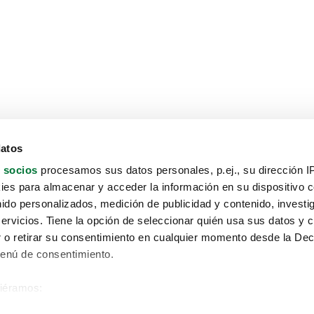
datos
 socios
procesamos sus datos personales, p.ej., su dirección I
es para almacenar y acceder la información en su dispositivo co
nido personalizados, medición de publicidad y contenido, investi
servicios. Tiene la opción de seleccionar quién usa sus datos y 
 o retirar su consentimiento en cualquier momento desde la Dec
Menú de consentimiento.
siéramos:
Aviso protección de datos
 sobre su ubicación geográfica que puede tener una precisión de