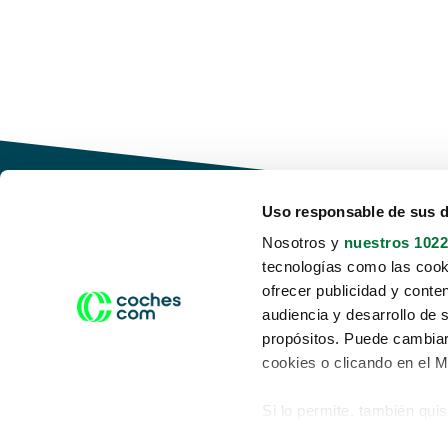
Uso responsable de sus 
Nosotros y
nuestros 1022
tecnologías como las cooki
Conduce tu futuro,
ofrecer publicidad y conte
desata tu movilidad
audiencia y desarrollo de 
propósitos. Puede cambiar
cookies o clicando en el 
Si lo permite, también qui
Acerca de nosotros
Aviso legal
Recopilar información