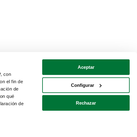
Aceptar
P, con
n el fin de
Configurar
gación de
con qué
Rechazar
laración de
Política de cookies
Contacto
 varios metros