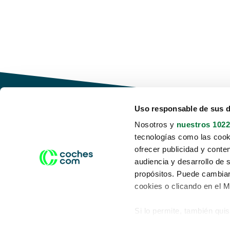
Uso responsable de sus 
Nosotros y
nuestros 1022
tecnologías como las cooki
Conduce tu futuro,
ofrecer publicidad y conte
desata tu movilidad
audiencia y desarrollo de 
propósitos. Puede cambiar
cookies o clicando en el 
Si lo permite, también qui
Acerca de nosotros
Aviso legal
Recopilar información