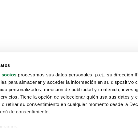
datos
 socios
procesamos sus datos personales, p.ej., su dirección I
es para almacenar y acceder la información en su dispositivo co
nido personalizados, medición de publicidad y contenido, investi
servicios. Tiene la opción de seleccionar quién usa sus datos y 
 o retirar su consentimiento en cualquier momento desde la Dec
Menú de consentimiento.
siéramos:
Aviso protección de datos
 sobre su ubicación geográfica que puede tener una precisión de