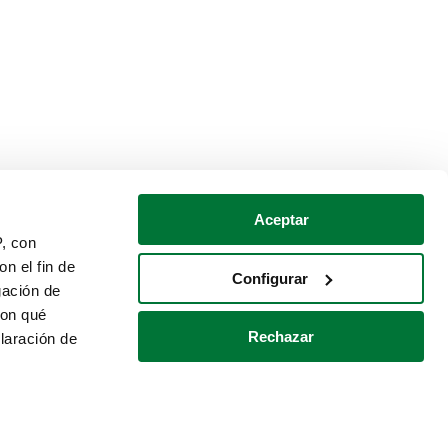
Aceptar
P, con
n el fin de
Configurar
gación de
con qué
Rechazar
laración de
Política de cookies
Contacto
 varios metros