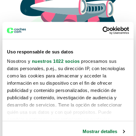
Uso responsable de sus datos
Nosotros y
nuestros 1022 socios
procesamos sus
datos personales, p.ej., su dirección IP, con tecnologías
como las cookies para almacenar y acceder la
Lo sentimos, no sabemos como
información en su dispositivo con el fin de ofrecer
te hemos traido hasta aquí.
publicidad y contenido personalizados, medición de
publicidad y contenido, investigación de audiencia y
desarrollo de servicios. Tiene la opción de seleccionar
Pero puedes encontrar el coche que estás
quién usa sus datos y con qué propósitos. Puede
buscando en alguno de estos enlaces:
cambiar o retirar su consentimiento en cualquier
momento desde la Declaración de cookies o clicando en
Coches nuevos
Mostrar detalles
el Menú de consentimiento.