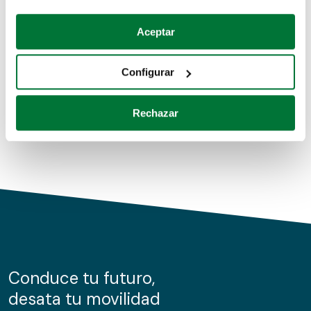
Coches de segunda mano
Si lo permite, también quisiéramos:
Aceptar
Recopilar información sobre su ubicación geográfica
Coches de km0
que puede tener una precisión de varios metros
Configurar
Coches de renting
Identificar su dispositivo analizándolo activamente
para buscar características específicas (huellas
Rechazar
digitales)
Obtenga más información sobre cómo se procesan sus
datos personales y establezca sus preferencias en la
sección de datos
. Puede cambiar o retirar su
consentimiento en cualquier momento en la Declaración
de cookies.
Las cookies de este sitio web se usan para personalizar
el contenido y los anuncios, ofrecer funciones de redes
sociales y analizar el tráfico. Además, compartimos
Conduce tu futuro,
información sobre el uso que haga del sitio web con
desata tu movilidad
nuestros partners de redes sociales, publicidad y análisis