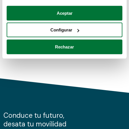
Coches de segunda mano
Si lo permite, también quisiéramos:
Aceptar
Recopilar información sobre su ubicación geográfica
Coches de km0
que puede tener una precisión de varios metros
Configurar
Coches de renting
Identificar su dispositivo analizándolo activamente
para buscar características específicas (huellas
Rechazar
digitales)
Obtenga más información sobre cómo se procesan sus
datos personales y establezca sus preferencias en la
sección de datos
. Puede cambiar o retirar su
consentimiento en cualquier momento en la Declaración
de cookies.
Las cookies de este sitio web se usan para personalizar
el contenido y los anuncios, ofrecer funciones de redes
sociales y analizar el tráfico. Además, compartimos
Conduce tu futuro,
información sobre el uso que haga del sitio web con
desata tu movilidad
nuestros partners de redes sociales, publicidad y análisis