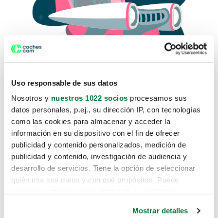
Uso responsable de sus datos
Nosotros y
nuestros 1022 socios
procesamos sus
datos personales, p.ej., su dirección IP, con tecnologías
como las cookies para almacenar y acceder la
Lo sentimos, no sabemos como
información en su dispositivo con el fin de ofrecer
te hemos traido hasta aquí.
publicidad y contenido personalizados, medición de
publicidad y contenido, investigación de audiencia y
desarrollo de servicios. Tiene la opción de seleccionar
Pero puedes encontrar el coche que estás
quién usa sus datos y con qué propósitos. Puede
buscando en alguno de estos enlaces:
cambiar o retirar su consentimiento en cualquier
momento desde la Declaración de cookies o clicando en
Coches nuevos
Mostrar detalles
el Menú de consentimiento.