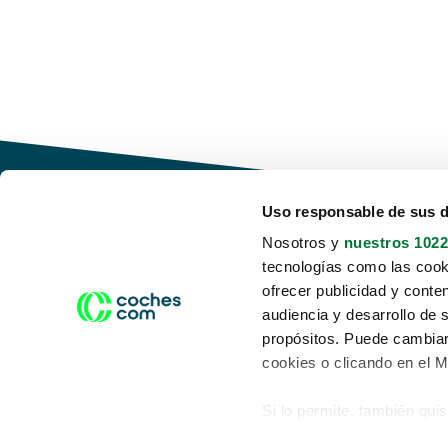
Uso responsable de sus 
Nosotros y
nuestros 1022
tecnologías como las cooki
Conduce tu futuro,
ofrecer publicidad y conte
desata tu movilidad
audiencia y desarrollo de 
propósitos. Puede cambiar
cookies o clicando en el 
Si lo permite, también qui
Acerca de nosotros
Aviso legal
Recopilar información