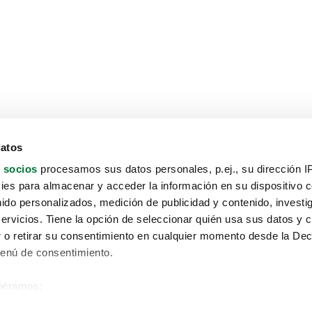
datos
 socios
procesamos sus datos personales, p.ej., su dirección I
es para almacenar y acceder la información en su dispositivo co
nido personalizados, medición de publicidad y contenido, investi
servicios. Tiene la opción de seleccionar quién usa sus datos y 
 o retirar su consentimiento en cualquier momento desde la Dec
Menú de consentimiento.
siéramos:
Aviso protección de datos
 sobre su ubicación geográfica que puede tener una precisión de