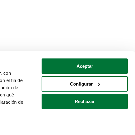
Aceptar
P, con
n el fin de
Configurar
gación de
con qué
Rechazar
laración de
Política de cookies
Contacto
 varios metros