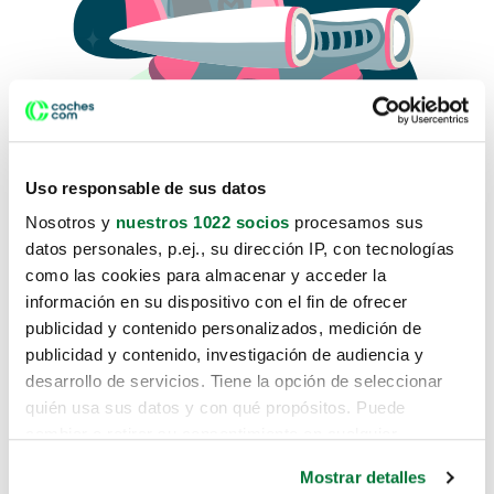
Uso responsable de sus datos
Nosotros y
nuestros 1022 socios
procesamos sus
datos personales, p.ej., su dirección IP, con tecnologías
como las cookies para almacenar y acceder la
Lo sentimos, no sabemos como
información en su dispositivo con el fin de ofrecer
te hemos traido hasta aquí.
publicidad y contenido personalizados, medición de
publicidad y contenido, investigación de audiencia y
desarrollo de servicios. Tiene la opción de seleccionar
Pero puedes encontrar el coche que estás
quién usa sus datos y con qué propósitos. Puede
buscando en alguno de estos enlaces:
cambiar o retirar su consentimiento en cualquier
momento desde la Declaración de cookies o clicando en
Coches nuevos
Mostrar detalles
el Menú de consentimiento.