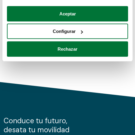
Coches de segunda mano
Si lo permite, también quisiéramos:
Aceptar
Recopilar información sobre su ubicación geográfica
Coches de km0
que puede tener una precisión de varios metros
Configurar
Coches de renting
Identificar su dispositivo analizándolo activamente
para buscar características específicas (huellas
Rechazar
digitales)
Obtenga más información sobre cómo se procesan sus
datos personales y establezca sus preferencias en la
sección de datos
. Puede cambiar o retirar su
consentimiento en cualquier momento en la Declaración
de cookies.
Las cookies de este sitio web se usan para personalizar
el contenido y los anuncios, ofrecer funciones de redes
sociales y analizar el tráfico. Además, compartimos
Conduce tu futuro,
información sobre el uso que haga del sitio web con
desata tu movilidad
nuestros partners de redes sociales, publicidad y análisis