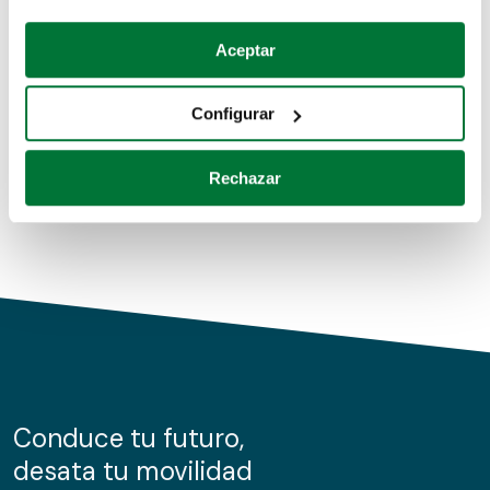
Coches de segunda mano
Si lo permite, también quisiéramos:
Aceptar
Recopilar información sobre su ubicación geográfica
Coches de km0
que puede tener una precisión de varios metros
Configurar
Coches de renting
Identificar su dispositivo analizándolo activamente
para buscar características específicas (huellas
Rechazar
digitales)
Obtenga más información sobre cómo se procesan sus
datos personales y establezca sus preferencias en la
sección de datos
. Puede cambiar o retirar su
consentimiento en cualquier momento en la Declaración
de cookies.
Las cookies de este sitio web se usan para personalizar
el contenido y los anuncios, ofrecer funciones de redes
sociales y analizar el tráfico. Además, compartimos
Conduce tu futuro,
información sobre el uso que haga del sitio web con
desata tu movilidad
nuestros partners de redes sociales, publicidad y análisis