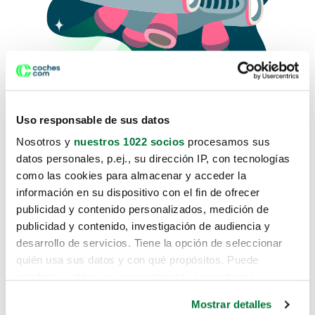
Uso responsable de sus datos
Nosotros y
nuestros 1022 socios
procesamos sus
datos personales, p.ej., su dirección IP, con tecnologías
como las cookies para almacenar y acceder la
Lo sentimos, no sabemos como
información en su dispositivo con el fin de ofrecer
te hemos traido hasta aquí.
publicidad y contenido personalizados, medición de
publicidad y contenido, investigación de audiencia y
desarrollo de servicios. Tiene la opción de seleccionar
Pero puedes encontrar el coche que estás
quién usa sus datos y con qué propósitos. Puede
buscando en alguno de estos enlaces:
cambiar o retirar su consentimiento en cualquier
momento desde la Declaración de cookies o clicando en
Coches nuevos
Mostrar detalles
el Menú de consentimiento.