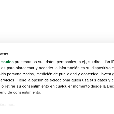
datos
 socios
procesamos sus datos personales, p.ej., su dirección I
es para almacenar y acceder la información en su dispositivo co
nido personalizados, medición de publicidad y contenido, investi
servicios. Tiene la opción de seleccionar quién usa sus datos y 
 o retirar su consentimiento en cualquier momento desde la Dec
Menú de consentimiento.
siéramos:
Aviso protección de datos
 sobre su ubicación geográfica que puede tener una precisión de