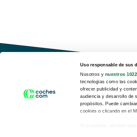
Uso responsable de sus 
Nosotros y
nuestros 1022
tecnologías como las cooki
Conduce tu futuro,
ofrecer publicidad y conte
desata tu movilidad
audiencia y desarrollo de 
propósitos. Puede cambiar
cookies o clicando en el 
Si lo permite, también qui
Acerca de nosotros
Aviso legal
Recopilar información