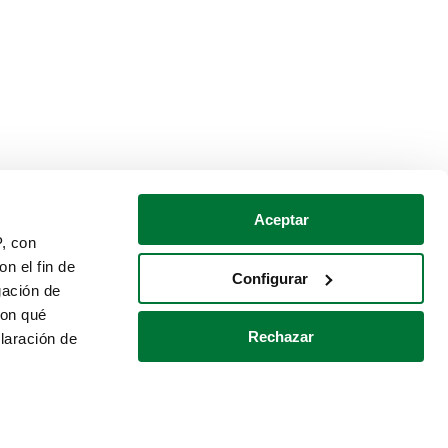
Aceptar
P, con
n el fin de
Configurar
gación de
con qué
Rechazar
laración de
Política de cookies
Contacto
 varios metros