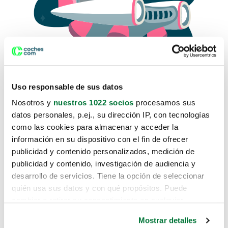
Uso responsable de sus datos
Nosotros y
nuestros 1022 socios
procesamos sus
datos personales, p.ej., su dirección IP, con tecnologías
como las cookies para almacenar y acceder la
Lo sentimos, no sabemos como
información en su dispositivo con el fin de ofrecer
te hemos traido hasta aquí.
publicidad y contenido personalizados, medición de
publicidad y contenido, investigación de audiencia y
desarrollo de servicios. Tiene la opción de seleccionar
Pero puedes encontrar el coche que estás
quién usa sus datos y con qué propósitos. Puede
buscando en alguno de estos enlaces:
cambiar o retirar su consentimiento en cualquier
momento desde la Declaración de cookies o clicando en
Coches nuevos
Mostrar detalles
el Menú de consentimiento.