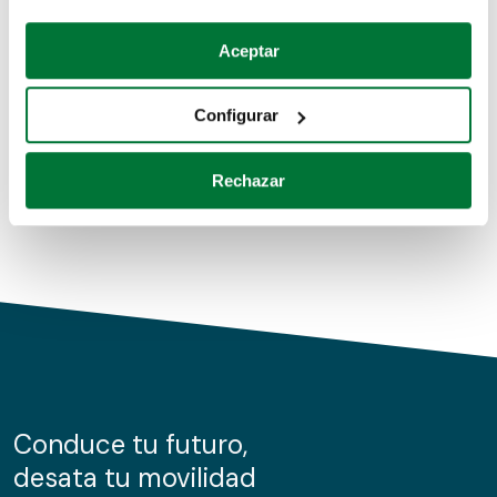
Coches de segunda mano
Si lo permite, también quisiéramos:
Aceptar
Recopilar información sobre su ubicación geográfica
Coches de km0
que puede tener una precisión de varios metros
Configurar
Coches de renting
Identificar su dispositivo analizándolo activamente
para buscar características específicas (huellas
Rechazar
digitales)
Obtenga más información sobre cómo se procesan sus
datos personales y establezca sus preferencias en la
sección de datos
. Puede cambiar o retirar su
consentimiento en cualquier momento en la Declaración
de cookies.
Las cookies de este sitio web se usan para personalizar
el contenido y los anuncios, ofrecer funciones de redes
sociales y analizar el tráfico. Además, compartimos
Conduce tu futuro,
información sobre el uso que haga del sitio web con
desata tu movilidad
nuestros partners de redes sociales, publicidad y análisis