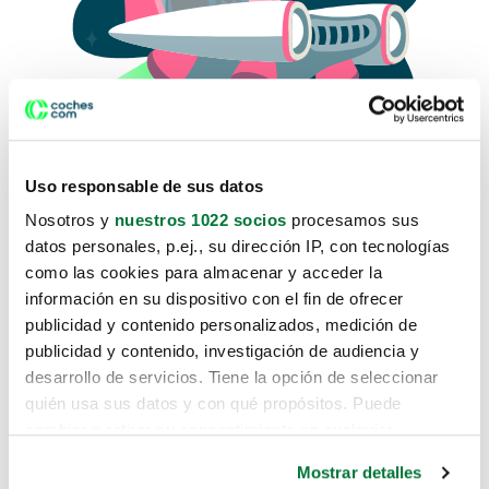
Uso responsable de sus datos
Nosotros y
nuestros 1022 socios
procesamos sus
datos personales, p.ej., su dirección IP, con tecnologías
como las cookies para almacenar y acceder la
Lo sentimos, no sabemos como
información en su dispositivo con el fin de ofrecer
te hemos traido hasta aquí.
publicidad y contenido personalizados, medición de
publicidad y contenido, investigación de audiencia y
desarrollo de servicios. Tiene la opción de seleccionar
Pero puedes encontrar el coche que estás
quién usa sus datos y con qué propósitos. Puede
buscando en alguno de estos enlaces:
cambiar o retirar su consentimiento en cualquier
momento desde la Declaración de cookies o clicando en
Coches nuevos
Mostrar detalles
el Menú de consentimiento.