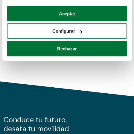
Coches de segunda mano
Si lo permite, también quisiéramos:
Aceptar
Recopilar información sobre su ubicación geográfica
Coches de km0
que puede tener una precisión de varios metros
Configurar
Coches de renting
Identificar su dispositivo analizándolo activamente
para buscar características específicas (huellas
Rechazar
digitales)
Obtenga más información sobre cómo se procesan sus
datos personales y establezca sus preferencias en la
sección de datos
. Puede cambiar o retirar su
consentimiento en cualquier momento en la Declaración
de cookies.
Las cookies de este sitio web se usan para personalizar
el contenido y los anuncios, ofrecer funciones de redes
sociales y analizar el tráfico. Además, compartimos
Conduce tu futuro,
información sobre el uso que haga del sitio web con
desata tu movilidad
nuestros partners de redes sociales, publicidad y análisis