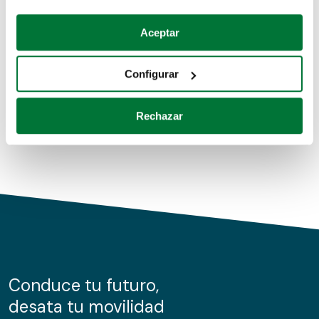
Coches de segunda mano
Si lo permite, también quisiéramos:
Aceptar
Recopilar información sobre su ubicación geográfica
Coches de km0
que puede tener una precisión de varios metros
Configurar
Coches de renting
Identificar su dispositivo analizándolo activamente
para buscar características específicas (huellas
Rechazar
digitales)
Obtenga más información sobre cómo se procesan sus
datos personales y establezca sus preferencias en la
sección de datos
. Puede cambiar o retirar su
consentimiento en cualquier momento en la Declaración
de cookies.
Las cookies de este sitio web se usan para personalizar
el contenido y los anuncios, ofrecer funciones de redes
sociales y analizar el tráfico. Además, compartimos
Conduce tu futuro,
información sobre el uso que haga del sitio web con
desata tu movilidad
nuestros partners de redes sociales, publicidad y análisis