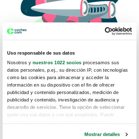
Uso responsable de sus datos
Nosotros y
nuestros 1022 socios
procesamos sus
datos personales, p.ej., su dirección IP, con tecnologías
como las cookies para almacenar y acceder la
Lo sentimos, no sabemos como
información en su dispositivo con el fin de ofrecer
te hemos traido hasta aquí.
publicidad y contenido personalizados, medición de
publicidad y contenido, investigación de audiencia y
desarrollo de servicios. Tiene la opción de seleccionar
Pero puedes encontrar el coche que estás
quién usa sus datos y con qué propósitos. Puede
buscando en alguno de estos enlaces:
cambiar o retirar su consentimiento en cualquier
momento desde la Declaración de cookies o clicando en
Coches nuevos
Mostrar detalles
el Menú de consentimiento.