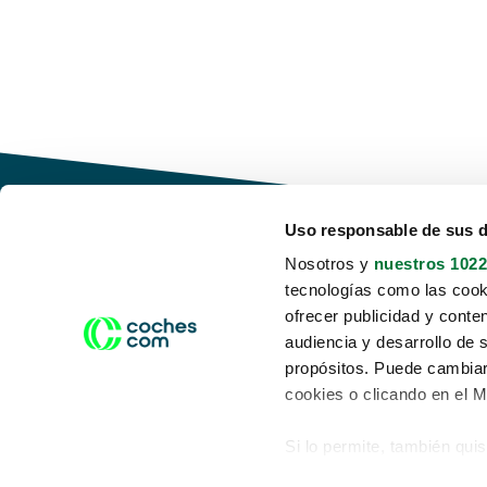
Uso responsable de sus 
Nosotros y
nuestros 1022
tecnologías como las cooki
Conduce tu futuro,
ofrecer publicidad y conte
desata tu movilidad
audiencia y desarrollo de 
propósitos. Puede cambiar
cookies o clicando en el 
Si lo permite, también qui
Acerca de nosotros
Aviso legal
Recopilar información