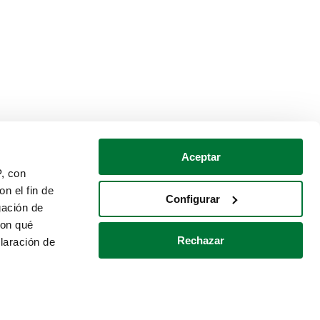
Aceptar
P, con
n el fin de
Configurar
gación de
con qué
Rechazar
laración de
Política de cookies
Contacto
 varios metros