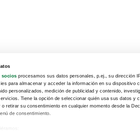
datos
 socios
procesamos sus datos personales, p.ej., su dirección I
es para almacenar y acceder la información en su dispositivo co
nido personalizados, medición de publicidad y contenido, investi
servicios. Tiene la opción de seleccionar quién usa sus datos y 
 o retirar su consentimiento en cualquier momento desde la Dec
Menú de consentimiento.
siéramos:
Aviso protección de datos
 sobre su ubicación geográfica que puede tener una precisión de