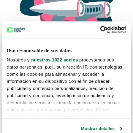
Uso responsable de sus datos
Nosotros y
nuestros 1022 socios
procesamos sus
datos personales, p.ej., su dirección IP, con tecnologías
como las cookies para almacenar y acceder la
Lo sentimos, no sabemos como
información en su dispositivo con el fin de ofrecer
te hemos traido hasta aquí.
publicidad y contenido personalizados, medición de
publicidad y contenido, investigación de audiencia y
desarrollo de servicios. Tiene la opción de seleccionar
Pero puedes encontrar el coche que estás
quién usa sus datos y con qué propósitos. Puede
buscando en alguno de estos enlaces:
cambiar o retirar su consentimiento en cualquier
momento desde la Declaración de cookies o clicando en
Coches nuevos
Mostrar detalles
el Menú de consentimiento.