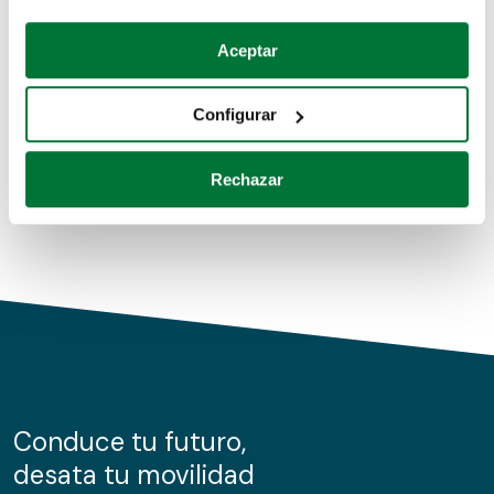
Coches de segunda mano
Si lo permite, también quisiéramos:
Aceptar
Recopilar información sobre su ubicación geográfica
Coches de km0
que puede tener una precisión de varios metros
Configurar
Coches de renting
Identificar su dispositivo analizándolo activamente
para buscar características específicas (huellas
Rechazar
digitales)
Obtenga más información sobre cómo se procesan sus
datos personales y establezca sus preferencias en la
sección de datos
. Puede cambiar o retirar su
consentimiento en cualquier momento en la Declaración
de cookies.
Las cookies de este sitio web se usan para personalizar
el contenido y los anuncios, ofrecer funciones de redes
sociales y analizar el tráfico. Además, compartimos
Conduce tu futuro,
información sobre el uso que haga del sitio web con
desata tu movilidad
nuestros partners de redes sociales, publicidad y análisis