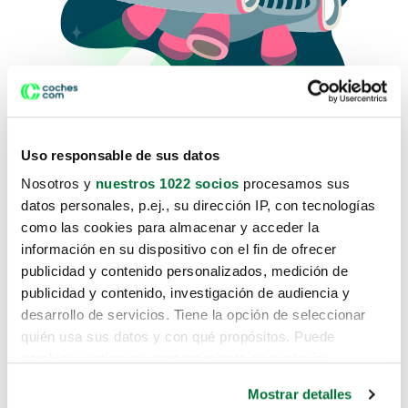
Uso responsable de sus datos
Nosotros y
nuestros 1022 socios
procesamos sus
datos personales, p.ej., su dirección IP, con tecnologías
como las cookies para almacenar y acceder la
Lo sentimos, no sabemos como
información en su dispositivo con el fin de ofrecer
te hemos traido hasta aquí.
publicidad y contenido personalizados, medición de
publicidad y contenido, investigación de audiencia y
desarrollo de servicios. Tiene la opción de seleccionar
Pero puedes encontrar el coche que estás
quién usa sus datos y con qué propósitos. Puede
buscando en alguno de estos enlaces:
cambiar o retirar su consentimiento en cualquier
momento desde la Declaración de cookies o clicando en
Coches nuevos
Mostrar detalles
el Menú de consentimiento.