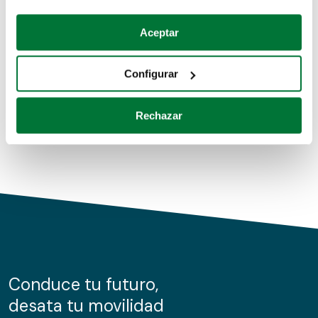
Coches de segunda mano
Si lo permite, también quisiéramos:
Aceptar
Recopilar información sobre su ubicación geográfica
Coches de km0
que puede tener una precisión de varios metros
Configurar
Coches de renting
Identificar su dispositivo analizándolo activamente
para buscar características específicas (huellas
Rechazar
digitales)
Obtenga más información sobre cómo se procesan sus
datos personales y establezca sus preferencias en la
sección de datos
. Puede cambiar o retirar su
consentimiento en cualquier momento en la Declaración
de cookies.
Las cookies de este sitio web se usan para personalizar
el contenido y los anuncios, ofrecer funciones de redes
sociales y analizar el tráfico. Además, compartimos
Conduce tu futuro,
información sobre el uso que haga del sitio web con
desata tu movilidad
nuestros partners de redes sociales, publicidad y análisis