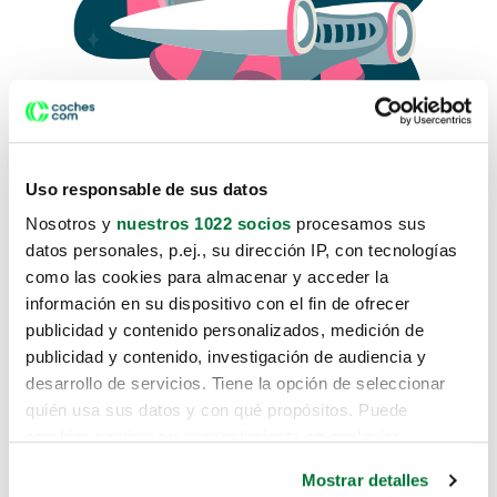
Uso responsable de sus datos
Nosotros y
nuestros 1022 socios
procesamos sus
datos personales, p.ej., su dirección IP, con tecnologías
como las cookies para almacenar y acceder la
Lo sentimos, no sabemos como
información en su dispositivo con el fin de ofrecer
te hemos traido hasta aquí.
publicidad y contenido personalizados, medición de
publicidad y contenido, investigación de audiencia y
desarrollo de servicios. Tiene la opción de seleccionar
Pero puedes encontrar el coche que estás
quién usa sus datos y con qué propósitos. Puede
buscando en alguno de estos enlaces:
cambiar o retirar su consentimiento en cualquier
momento desde la Declaración de cookies o clicando en
Coches nuevos
Mostrar detalles
el Menú de consentimiento.