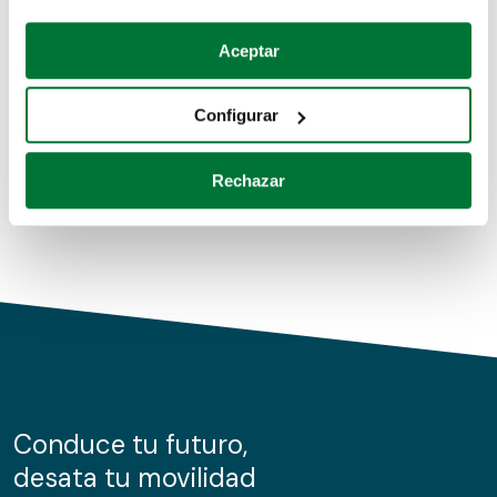
Coches de segunda mano
Si lo permite, también quisiéramos:
Aceptar
Recopilar información sobre su ubicación geográfica
Coches de km0
que puede tener una precisión de varios metros
Configurar
Coches de renting
Identificar su dispositivo analizándolo activamente
para buscar características específicas (huellas
Rechazar
digitales)
Obtenga más información sobre cómo se procesan sus
datos personales y establezca sus preferencias en la
sección de datos
. Puede cambiar o retirar su
consentimiento en cualquier momento en la Declaración
de cookies.
Las cookies de este sitio web se usan para personalizar
el contenido y los anuncios, ofrecer funciones de redes
sociales y analizar el tráfico. Además, compartimos
Conduce tu futuro,
información sobre el uso que haga del sitio web con
desata tu movilidad
nuestros partners de redes sociales, publicidad y análisis