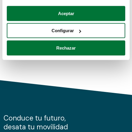
Coches de segunda mano
Si lo permite, también quisiéramos:
Aceptar
Recopilar información sobre su ubicación geográfica
Coches de km0
que puede tener una precisión de varios metros
Configurar
Coches de renting
Identificar su dispositivo analizándolo activamente
para buscar características específicas (huellas
Rechazar
digitales)
Obtenga más información sobre cómo se procesan sus
datos personales y establezca sus preferencias en la
sección de datos
. Puede cambiar o retirar su
consentimiento en cualquier momento en la Declaración
de cookies.
Las cookies de este sitio web se usan para personalizar
el contenido y los anuncios, ofrecer funciones de redes
sociales y analizar el tráfico. Además, compartimos
Conduce tu futuro,
información sobre el uso que haga del sitio web con
desata tu movilidad
nuestros partners de redes sociales, publicidad y análisis