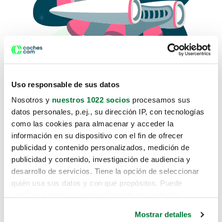
Uso responsable de sus datos
Nosotros y
nuestros 1022 socios
procesamos sus
datos personales, p.ej., su dirección IP, con tecnologías
como las cookies para almacenar y acceder la
Lo sentimos, no sabemos como
información en su dispositivo con el fin de ofrecer
te hemos traido hasta aquí.
publicidad y contenido personalizados, medición de
publicidad y contenido, investigación de audiencia y
desarrollo de servicios. Tiene la opción de seleccionar
Pero puedes encontrar el coche que estás
quién usa sus datos y con qué propósitos. Puede
buscando en alguno de estos enlaces:
cambiar o retirar su consentimiento en cualquier
momento desde la Declaración de cookies o clicando en
Coches nuevos
Mostrar detalles
el Menú de consentimiento.