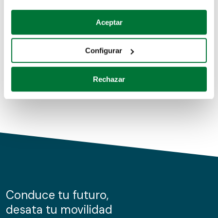
Coches de segunda mano
Si lo permite, también quisiéramos:
Aceptar
Recopilar información sobre su ubicación geográfica
Coches de km0
que puede tener una precisión de varios metros
Configurar
Coches de renting
Identificar su dispositivo analizándolo activamente
para buscar características específicas (huellas
Rechazar
digitales)
Obtenga más información sobre cómo se procesan sus
datos personales y establezca sus preferencias en la
sección de datos
. Puede cambiar o retirar su
consentimiento en cualquier momento en la Declaración
de cookies.
Las cookies de este sitio web se usan para personalizar
el contenido y los anuncios, ofrecer funciones de redes
sociales y analizar el tráfico. Además, compartimos
Conduce tu futuro,
información sobre el uso que haga del sitio web con
desata tu movilidad
nuestros partners de redes sociales, publicidad y análisis