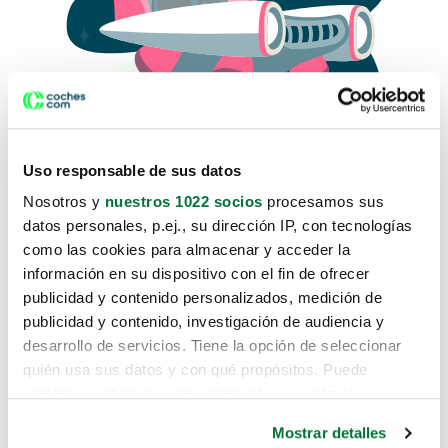
Uso responsable de sus datos
Nosotros y
nuestros 1022 socios
procesamos sus
datos personales, p.ej., su dirección IP, con tecnologías
como las cookies para almacenar y acceder la
Lo sentimos, no sabemos como
información en su dispositivo con el fin de ofrecer
te hemos traido hasta aquí.
publicidad y contenido personalizados, medición de
publicidad y contenido, investigación de audiencia y
desarrollo de servicios. Tiene la opción de seleccionar
Pero puedes encontrar el coche que estás
quién usa sus datos y con qué propósitos. Puede
buscando en alguno de estos enlaces:
cambiar o retirar su consentimiento en cualquier
momento desde la Declaración de cookies o clicando en
Coches nuevos
Mostrar detalles
el Menú de consentimiento.