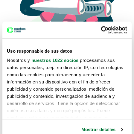
Uso responsable de sus datos
Nosotros y
nuestros 1022 socios
procesamos sus
datos personales, p.ej., su dirección IP, con tecnologías
como las cookies para almacenar y acceder la
Lo sentimos, no sabemos como
información en su dispositivo con el fin de ofrecer
te hemos traido hasta aquí.
publicidad y contenido personalizados, medición de
publicidad y contenido, investigación de audiencia y
desarrollo de servicios. Tiene la opción de seleccionar
Pero puedes encontrar el coche que estás
quién usa sus datos y con qué propósitos. Puede
buscando en alguno de estos enlaces:
cambiar o retirar su consentimiento en cualquier
momento desde la Declaración de cookies o clicando en
Coches nuevos
Mostrar detalles
el Menú de consentimiento.