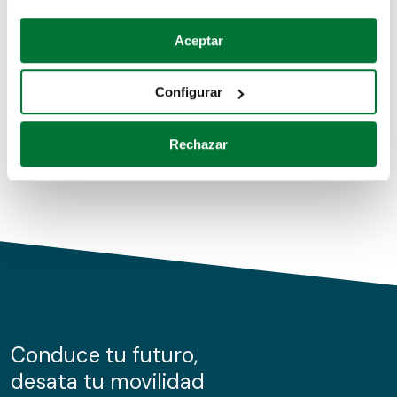
Coches de segunda mano
Si lo permite, también quisiéramos:
Aceptar
Recopilar información sobre su ubicación geográfica
Coches de km0
que puede tener una precisión de varios metros
Configurar
Coches de renting
Identificar su dispositivo analizándolo activamente
para buscar características específicas (huellas
Rechazar
digitales)
Obtenga más información sobre cómo se procesan sus
datos personales y establezca sus preferencias en la
sección de datos
. Puede cambiar o retirar su
consentimiento en cualquier momento en la Declaración
de cookies.
Las cookies de este sitio web se usan para personalizar
el contenido y los anuncios, ofrecer funciones de redes
sociales y analizar el tráfico. Además, compartimos
Conduce tu futuro,
información sobre el uso que haga del sitio web con
desata tu movilidad
nuestros partners de redes sociales, publicidad y análisis