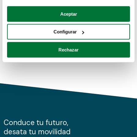
Coches de segunda mano
Si lo permite, también quisiéramos:
Aceptar
Recopilar información sobre su ubicación geográfica
Coches de km0
que puede tener una precisión de varios metros
Configurar
Coches de renting
Identificar su dispositivo analizándolo activamente
para buscar características específicas (huellas
Rechazar
digitales)
Obtenga más información sobre cómo se procesan sus
datos personales y establezca sus preferencias en la
sección de datos
. Puede cambiar o retirar su
consentimiento en cualquier momento en la Declaración
de cookies.
Las cookies de este sitio web se usan para personalizar
el contenido y los anuncios, ofrecer funciones de redes
sociales y analizar el tráfico. Además, compartimos
Conduce tu futuro,
información sobre el uso que haga del sitio web con
desata tu movilidad
nuestros partners de redes sociales, publicidad y análisis