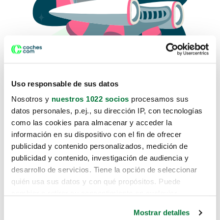
Uso responsable de sus datos
Nosotros y
nuestros 1022 socios
procesamos sus
datos personales, p.ej., su dirección IP, con tecnologías
como las cookies para almacenar y acceder la
Lo sentimos, no sabemos como
información en su dispositivo con el fin de ofrecer
te hemos traido hasta aquí.
publicidad y contenido personalizados, medición de
publicidad y contenido, investigación de audiencia y
desarrollo de servicios. Tiene la opción de seleccionar
Pero puedes encontrar el coche que estás
quién usa sus datos y con qué propósitos. Puede
buscando en alguno de estos enlaces:
cambiar o retirar su consentimiento en cualquier
momento desde la Declaración de cookies o clicando en
Coches nuevos
Mostrar detalles
el Menú de consentimiento.