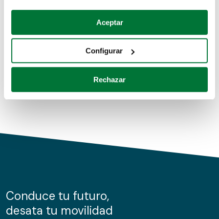
Coches de segunda mano
Si lo permite, también quisiéramos:
Aceptar
Recopilar información sobre su ubicación geográfica
Coches de km0
que puede tener una precisión de varios metros
Configurar
Coches de renting
Identificar su dispositivo analizándolo activamente
para buscar características específicas (huellas
Rechazar
digitales)
Obtenga más información sobre cómo se procesan sus
datos personales y establezca sus preferencias en la
sección de datos
. Puede cambiar o retirar su
consentimiento en cualquier momento en la Declaración
de cookies.
Las cookies de este sitio web se usan para personalizar
el contenido y los anuncios, ofrecer funciones de redes
sociales y analizar el tráfico. Además, compartimos
Conduce tu futuro,
información sobre el uso que haga del sitio web con
desata tu movilidad
nuestros partners de redes sociales, publicidad y análisis