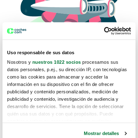
Uso responsable de sus datos
Nosotros y
nuestros 1022 socios
procesamos sus
datos personales, p.ej., su dirección IP, con tecnologías
como las cookies para almacenar y acceder la
Lo sentimos, no sabemos como
información en su dispositivo con el fin de ofrecer
te hemos traido hasta aquí.
publicidad y contenido personalizados, medición de
publicidad y contenido, investigación de audiencia y
desarrollo de servicios. Tiene la opción de seleccionar
Pero puedes encontrar el coche que estás
quién usa sus datos y con qué propósitos. Puede
buscando en alguno de estos enlaces:
cambiar o retirar su consentimiento en cualquier
momento desde la Declaración de cookies o clicando en
Coches nuevos
Mostrar detalles
el Menú de consentimiento.