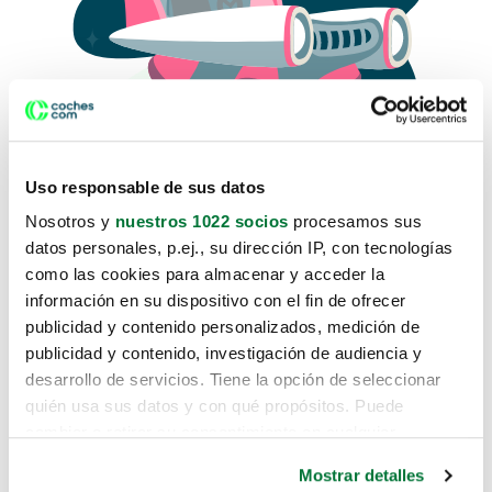
Uso responsable de sus datos
Nosotros y
nuestros 1022 socios
procesamos sus
datos personales, p.ej., su dirección IP, con tecnologías
como las cookies para almacenar y acceder la
Lo sentimos, no sabemos como
información en su dispositivo con el fin de ofrecer
te hemos traido hasta aquí.
publicidad y contenido personalizados, medición de
publicidad y contenido, investigación de audiencia y
desarrollo de servicios. Tiene la opción de seleccionar
Pero puedes encontrar el coche que estás
quién usa sus datos y con qué propósitos. Puede
buscando en alguno de estos enlaces:
cambiar o retirar su consentimiento en cualquier
momento desde la Declaración de cookies o clicando en
Coches nuevos
Mostrar detalles
el Menú de consentimiento.