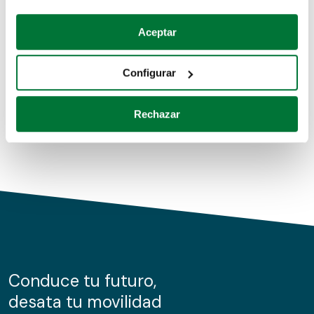
Coches de segunda mano
Si lo permite, también quisiéramos:
Aceptar
Recopilar información sobre su ubicación geográfica
Coches de km0
que puede tener una precisión de varios metros
Configurar
Coches de renting
Identificar su dispositivo analizándolo activamente
para buscar características específicas (huellas
Rechazar
digitales)
Obtenga más información sobre cómo se procesan sus
datos personales y establezca sus preferencias en la
sección de datos
. Puede cambiar o retirar su
consentimiento en cualquier momento en la Declaración
de cookies.
Las cookies de este sitio web se usan para personalizar
el contenido y los anuncios, ofrecer funciones de redes
sociales y analizar el tráfico. Además, compartimos
Conduce tu futuro,
información sobre el uso que haga del sitio web con
desata tu movilidad
nuestros partners de redes sociales, publicidad y análisis