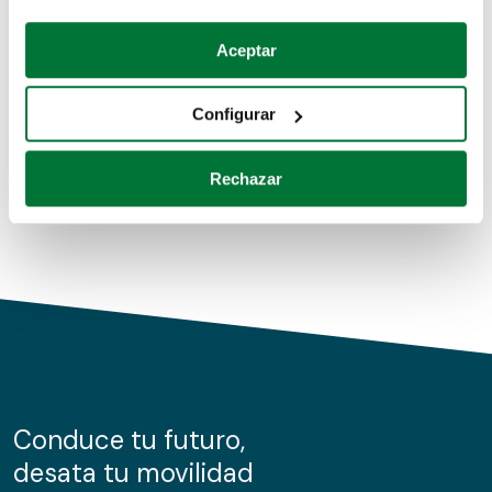
Coches de segunda mano
Si lo permite, también quisiéramos:
Aceptar
Recopilar información sobre su ubicación geográfica
Coches de km0
que puede tener una precisión de varios metros
Configurar
Coches de renting
Identificar su dispositivo analizándolo activamente
para buscar características específicas (huellas
Rechazar
digitales)
Obtenga más información sobre cómo se procesan sus
datos personales y establezca sus preferencias en la
sección de datos
. Puede cambiar o retirar su
consentimiento en cualquier momento en la Declaración
de cookies.
Las cookies de este sitio web se usan para personalizar
el contenido y los anuncios, ofrecer funciones de redes
sociales y analizar el tráfico. Además, compartimos
Conduce tu futuro,
información sobre el uso que haga del sitio web con
desata tu movilidad
nuestros partners de redes sociales, publicidad y análisis