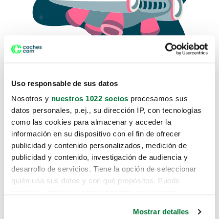
Uso responsable de sus datos
Nosotros y
nuestros 1022 socios
procesamos sus
datos personales, p.ej., su dirección IP, con tecnologías
como las cookies para almacenar y acceder la
Lo sentimos, no sabemos como
información en su dispositivo con el fin de ofrecer
te hemos traido hasta aquí.
publicidad y contenido personalizados, medición de
publicidad y contenido, investigación de audiencia y
desarrollo de servicios. Tiene la opción de seleccionar
Pero puedes encontrar el coche que estás
quién usa sus datos y con qué propósitos. Puede
buscando en alguno de estos enlaces:
cambiar o retirar su consentimiento en cualquier
momento desde la Declaración de cookies o clicando en
Coches nuevos
Mostrar detalles
el Menú de consentimiento.