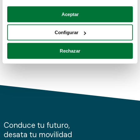
Coches de segunda mano
Si lo permite, también quisiéramos:
Aceptar
Recopilar información sobre su ubicación geográfica
Coches de km0
que puede tener una precisión de varios metros
Configurar
Coches de renting
Identificar su dispositivo analizándolo activamente
para buscar características específicas (huellas
Rechazar
digitales)
Obtenga más información sobre cómo se procesan sus
datos personales y establezca sus preferencias en la
sección de datos
. Puede cambiar o retirar su
consentimiento en cualquier momento en la Declaración
de cookies.
Las cookies de este sitio web se usan para personalizar
el contenido y los anuncios, ofrecer funciones de redes
sociales y analizar el tráfico. Además, compartimos
Conduce tu futuro,
información sobre el uso que haga del sitio web con
desata tu movilidad
nuestros partners de redes sociales, publicidad y análisis