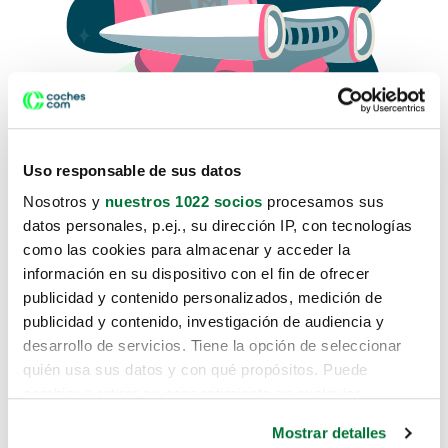
Uso responsable de sus datos
Nosotros y
nuestros 1022 socios
procesamos sus
datos personales, p.ej., su dirección IP, con tecnologías
como las cookies para almacenar y acceder la
Lo sentimos, no sabemos como
información en su dispositivo con el fin de ofrecer
te hemos traido hasta aquí.
publicidad y contenido personalizados, medición de
publicidad y contenido, investigación de audiencia y
desarrollo de servicios. Tiene la opción de seleccionar
Pero puedes encontrar el coche que estás
quién usa sus datos y con qué propósitos. Puede
buscando en alguno de estos enlaces:
cambiar o retirar su consentimiento en cualquier
momento desde la Declaración de cookies o clicando en
Coches nuevos
Mostrar detalles
el Menú de consentimiento.