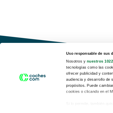
Uso responsable de sus 
Nosotros y
nuestros 1022
tecnologías como las cooki
Conduce tu futuro,
ofrecer publicidad y conte
desata tu movilidad
audiencia y desarrollo de 
propósitos. Puede cambiar
cookies o clicando en el 
Si lo permite, también qui
Acerca de nosotros
Aviso legal
Recopilar información