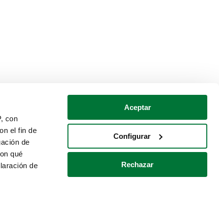
Aceptar
P, con
n el fin de
Configurar
gación de
con qué
Rechazar
laración de
Política de cookies
Contacto
 varios metros