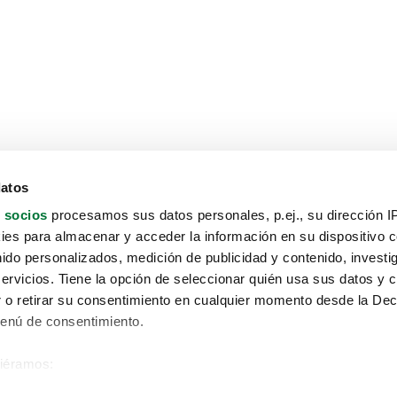
datos
 socios
procesamos sus datos personales, p.ej., su dirección I
es para almacenar y acceder la información en su dispositivo co
nido personalizados, medición de publicidad y contenido, investi
servicios. Tiene la opción de seleccionar quién usa sus datos y 
 o retirar su consentimiento en cualquier momento desde la Dec
Menú de consentimiento.
siéramos:
Aviso protección de datos
 sobre su ubicación geográfica que puede tener una precisión de