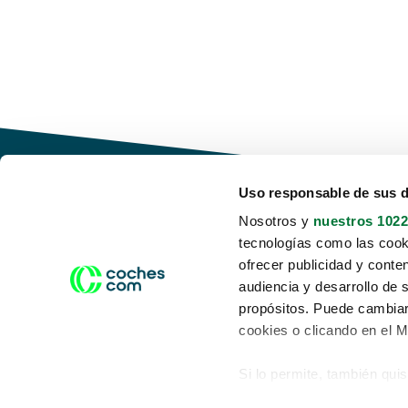
Uso responsable de sus 
Nosotros y
nuestros 1022
tecnologías como las cooki
Conduce tu futuro,
ofrecer publicidad y conte
desata tu movilidad
audiencia y desarrollo de 
propósitos. Puede cambiar
cookies o clicando en el 
Si lo permite, también qui
Acerca de nosotros
Aviso legal
Recopilar información