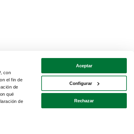
Aceptar
P, con
n el fin de
Configurar
gación de
con qué
Rechazar
laración de
Política de cookies
Contacto
 varios metros