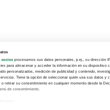
datos
 socios
procesamos sus datos personales, p.ej., su dirección I
es para almacenar y acceder la información en su dispositivo co
nido personalizados, medición de publicidad y contenido, investi
servicios. Tiene la opción de seleccionar quién usa sus datos y 
 o retirar su consentimiento en cualquier momento desde la Dec
Menú de consentimiento.
siéramos:
Aviso protección de datos
 sobre su ubicación geográfica que puede tener una precisión de