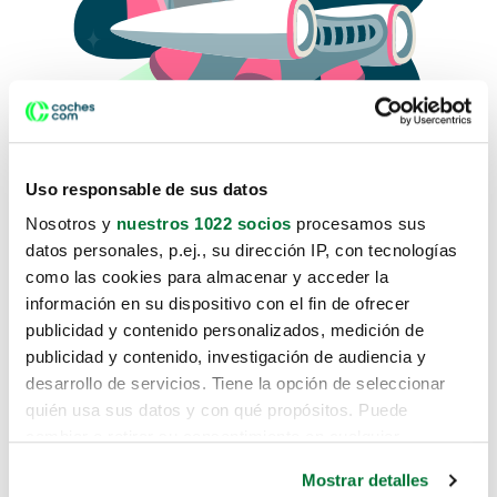
Uso responsable de sus datos
Nosotros y
nuestros 1022 socios
procesamos sus
datos personales, p.ej., su dirección IP, con tecnologías
como las cookies para almacenar y acceder la
Lo sentimos, no sabemos como
información en su dispositivo con el fin de ofrecer
te hemos traido hasta aquí.
publicidad y contenido personalizados, medición de
publicidad y contenido, investigación de audiencia y
desarrollo de servicios. Tiene la opción de seleccionar
Pero puedes encontrar el coche que estás
quién usa sus datos y con qué propósitos. Puede
buscando en alguno de estos enlaces:
cambiar o retirar su consentimiento en cualquier
momento desde la Declaración de cookies o clicando en
Coches nuevos
Mostrar detalles
el Menú de consentimiento.