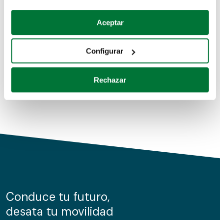
Coches de segunda mano
Si lo permite, también quisiéramos:
Aceptar
Recopilar información sobre su ubicación geográfica
Coches de km0
que puede tener una precisión de varios metros
Configurar
Coches de renting
Identificar su dispositivo analizándolo activamente
para buscar características específicas (huellas
Rechazar
digitales)
Obtenga más información sobre cómo se procesan sus
datos personales y establezca sus preferencias en la
sección de datos
. Puede cambiar o retirar su
consentimiento en cualquier momento en la Declaración
de cookies.
Las cookies de este sitio web se usan para personalizar
el contenido y los anuncios, ofrecer funciones de redes
sociales y analizar el tráfico. Además, compartimos
Conduce tu futuro,
información sobre el uso que haga del sitio web con
desata tu movilidad
nuestros partners de redes sociales, publicidad y análisis