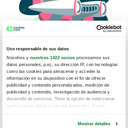
Uso responsable de sus datos
Nosotros y
nuestros 1022 socios
procesamos sus
datos personales, p.ej., su dirección IP, con tecnologías
como las cookies para almacenar y acceder la
Lo sentimos, no sabemos como
información en su dispositivo con el fin de ofrecer
te hemos traido hasta aquí.
publicidad y contenido personalizados, medición de
publicidad y contenido, investigación de audiencia y
desarrollo de servicios. Tiene la opción de seleccionar
Pero puedes encontrar el coche que estás
quién usa sus datos y con qué propósitos. Puede
buscando en alguno de estos enlaces:
cambiar o retirar su consentimiento en cualquier
momento desde la Declaración de cookies o clicando en
Coches nuevos
Mostrar detalles
el Menú de consentimiento.