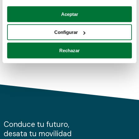
Coches de segunda mano
Si lo permite, también quisiéramos:
Aceptar
Recopilar información sobre su ubicación geográfica
Coches de km0
que puede tener una precisión de varios metros
Configurar
Coches de renting
Identificar su dispositivo analizándolo activamente
para buscar características específicas (huellas
Rechazar
digitales)
Obtenga más información sobre cómo se procesan sus
datos personales y establezca sus preferencias en la
sección de datos
. Puede cambiar o retirar su
consentimiento en cualquier momento en la Declaración
de cookies.
Las cookies de este sitio web se usan para personalizar
el contenido y los anuncios, ofrecer funciones de redes
sociales y analizar el tráfico. Además, compartimos
Conduce tu futuro,
información sobre el uso que haga del sitio web con
desata tu movilidad
nuestros partners de redes sociales, publicidad y análisis