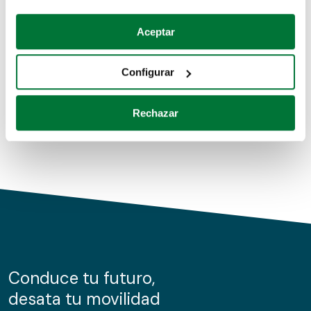
Coches de segunda mano
Si lo permite, también quisiéramos:
Aceptar
Recopilar información sobre su ubicación geográfica
Coches de km0
que puede tener una precisión de varios metros
Configurar
Coches de renting
Identificar su dispositivo analizándolo activamente
para buscar características específicas (huellas
Rechazar
digitales)
Obtenga más información sobre cómo se procesan sus
datos personales y establezca sus preferencias en la
sección de datos
. Puede cambiar o retirar su
consentimiento en cualquier momento en la Declaración
de cookies.
Las cookies de este sitio web se usan para personalizar
el contenido y los anuncios, ofrecer funciones de redes
sociales y analizar el tráfico. Además, compartimos
Conduce tu futuro,
información sobre el uso que haga del sitio web con
desata tu movilidad
nuestros partners de redes sociales, publicidad y análisis