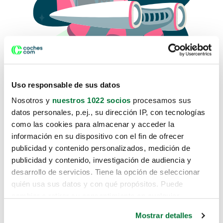
Uso responsable de sus datos
Nosotros y
nuestros 1022 socios
procesamos sus
datos personales, p.ej., su dirección IP, con tecnologías
como las cookies para almacenar y acceder la
Lo sentimos, no sabemos como
información en su dispositivo con el fin de ofrecer
te hemos traido hasta aquí.
publicidad y contenido personalizados, medición de
publicidad y contenido, investigación de audiencia y
desarrollo de servicios. Tiene la opción de seleccionar
Pero puedes encontrar el coche que estás
quién usa sus datos y con qué propósitos. Puede
buscando en alguno de estos enlaces:
cambiar o retirar su consentimiento en cualquier
momento desde la Declaración de cookies o clicando en
Coches nuevos
Mostrar detalles
el Menú de consentimiento.