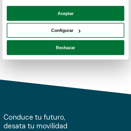
Coches de segunda mano
Si lo permite, también quisiéramos:
Aceptar
Recopilar información sobre su ubicación geográfica
Coches de km0
que puede tener una precisión de varios metros
Configurar
Coches de renting
Identificar su dispositivo analizándolo activamente
para buscar características específicas (huellas
Rechazar
digitales)
Obtenga más información sobre cómo se procesan sus
datos personales y establezca sus preferencias en la
sección de datos
. Puede cambiar o retirar su
consentimiento en cualquier momento en la Declaración
de cookies.
Las cookies de este sitio web se usan para personalizar
el contenido y los anuncios, ofrecer funciones de redes
sociales y analizar el tráfico. Además, compartimos
Conduce tu futuro,
información sobre el uso que haga del sitio web con
desata tu movilidad
nuestros partners de redes sociales, publicidad y análisis