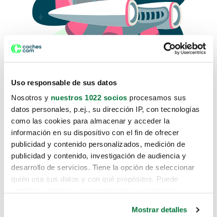
Uso responsable de sus datos
Nosotros y
nuestros 1022 socios
procesamos sus
datos personales, p.ej., su dirección IP, con tecnologías
como las cookies para almacenar y acceder la
Lo sentimos, no sabemos como
información en su dispositivo con el fin de ofrecer
te hemos traido hasta aquí.
publicidad y contenido personalizados, medición de
publicidad y contenido, investigación de audiencia y
desarrollo de servicios. Tiene la opción de seleccionar
Pero puedes encontrar el coche que estás
quién usa sus datos y con qué propósitos. Puede
buscando en alguno de estos enlaces:
cambiar o retirar su consentimiento en cualquier
momento desde la Declaración de cookies o clicando en
Coches nuevos
Mostrar detalles
el Menú de consentimiento.