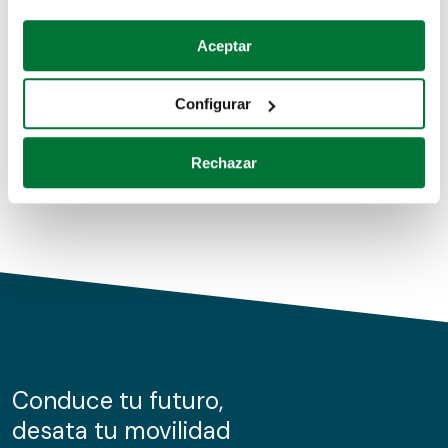
Coches de segunda mano
Si lo permite, también quisiéramos:
Aceptar
Recopilar información sobre su ubicación geográfica
Coches de km0
que puede tener una precisión de varios metros
Configurar
Coches de renting
Identificar su dispositivo analizándolo activamente
para buscar características específicas (huellas
Rechazar
digitales)
Obtenga más información sobre cómo se procesan sus
datos personales y establezca sus preferencias en la
sección de datos
. Puede cambiar o retirar su
consentimiento en cualquier momento en la Declaración
de cookies.
Las cookies de este sitio web se usan para personalizar
el contenido y los anuncios, ofrecer funciones de redes
sociales y analizar el tráfico. Además, compartimos
Conduce tu futuro,
información sobre el uso que haga del sitio web con
desata tu movilidad
nuestros partners de redes sociales, publicidad y análisis