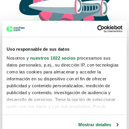
Uso responsable de sus datos
Nosotros y
nuestros 1022 socios
procesamos sus
datos personales, p.ej., su dirección IP, con tecnologías
como las cookies para almacenar y acceder la
Lo sentimos, no sabemos como
información en su dispositivo con el fin de ofrecer
te hemos traido hasta aquí.
publicidad y contenido personalizados, medición de
publicidad y contenido, investigación de audiencia y
desarrollo de servicios. Tiene la opción de seleccionar
Pero puedes encontrar el coche que estás
quién usa sus datos y con qué propósitos. Puede
buscando en alguno de estos enlaces:
cambiar o retirar su consentimiento en cualquier
momento desde la Declaración de cookies o clicando en
Coches nuevos
Mostrar detalles
el Menú de consentimiento.