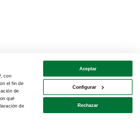
Aceptar
P, con
n el fin de
Configurar
gación de
con qué
Rechazar
laración de
Política de cookies
Contacto
 varios metros