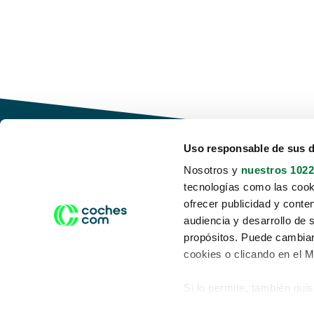
Uso responsable de sus 
Nosotros y
nuestros 1022
tecnologías como las cooki
Conduce tu futuro,
ofrecer publicidad y conte
desata tu movilidad
audiencia y desarrollo de 
propósitos. Puede cambiar
cookies o clicando en el 
Si lo permite, también qui
Acerca de nosotros
Aviso legal
Recopilar información