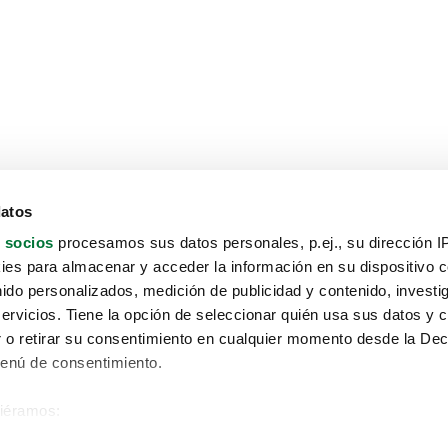
datos
 socios
procesamos sus datos personales, p.ej., su dirección I
es para almacenar y acceder la información en su dispositivo co
nido personalizados, medición de publicidad y contenido, investi
servicios. Tiene la opción de seleccionar quién usa sus datos y 
 o retirar su consentimiento en cualquier momento desde la Dec
Menú de consentimiento.
siéramos:
Aviso protección de datos
 sobre su ubicación geográfica que puede tener una precisión de