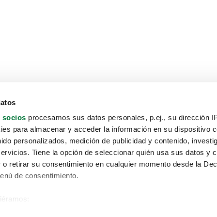
datos
 socios
procesamos sus datos personales, p.ej., su dirección I
es para almacenar y acceder la información en su dispositivo co
nido personalizados, medición de publicidad y contenido, investi
servicios. Tiene la opción de seleccionar quién usa sus datos y 
 o retirar su consentimiento en cualquier momento desde la Dec
Menú de consentimiento.
siéramos:
Aviso protección de datos
 sobre su ubicación geográfica que puede tener una precisión de