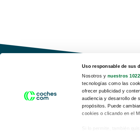
Uso responsable de sus 
Nosotros y
nuestros 1022
tecnologías como las cooki
Conduce tu futuro,
ofrecer publicidad y conte
desata tu movilidad
audiencia y desarrollo de 
propósitos. Puede cambiar
cookies o clicando en el 
Si lo permite, también qui
Acerca de nosotros
Aviso legal
Recopilar información