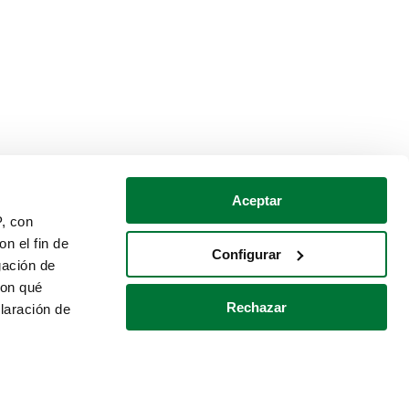
Aceptar
P, con
n el fin de
Configurar
gación de
con qué
Rechazar
laración de
Política de cookies
Contacto
 varios metros