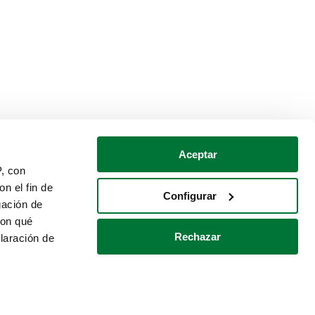
Aceptar
P, con
n el fin de
Configurar
gación de
con qué
Rechazar
laración de
Política de cookies
Contacto
 varios metros