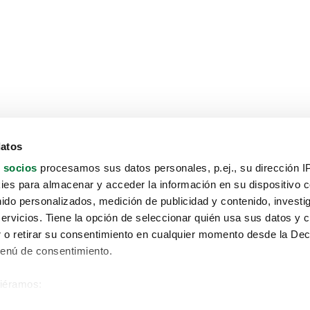
datos
 socios
procesamos sus datos personales, p.ej., su dirección I
es para almacenar y acceder la información en su dispositivo co
nido personalizados, medición de publicidad y contenido, investi
servicios. Tiene la opción de seleccionar quién usa sus datos y 
 o retirar su consentimiento en cualquier momento desde la Dec
Menú de consentimiento.
siéramos:
Aviso protección de datos
 sobre su ubicación geográfica que puede tener una precisión de