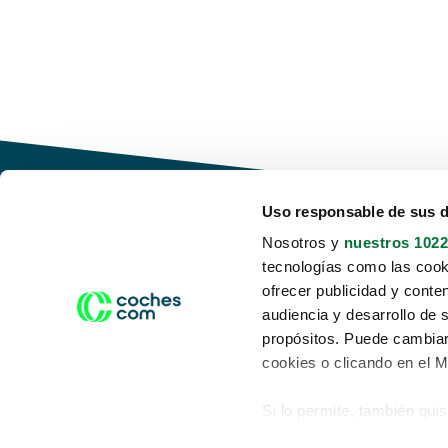
Uso responsable de sus 
Nosotros y
nuestros 1022
tecnologías como las cooki
Conduce tu futuro,
ofrecer publicidad y conte
desata tu movilidad
audiencia y desarrollo de 
propósitos. Puede cambiar
cookies o clicando en el 
Si lo permite, también qui
Acerca de nosotros
Aviso legal
Recopilar información