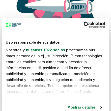
Uso responsable de sus datos
Nosotros y
nuestros 1022 socios
procesamos sus
datos personales, p.ej., su dirección IP, con tecnologías
como las cookies para almacenar y acceder la
Lo sentimos, no sabemos como
información en su dispositivo con el fin de ofrecer
te hemos traido hasta aquí.
publicidad y contenido personalizados, medición de
publicidad y contenido, investigación de audiencia y
desarrollo de servicios. Tiene la opción de seleccionar
Pero puedes encontrar el coche que estás
quién usa sus datos y con qué propósitos. Puede
buscando en alguno de estos enlaces:
cambiar o retirar su consentimiento en cualquier
momento desde la Declaración de cookies o clicando en
Coches nuevos
Mostrar detalles
el Menú de consentimiento.