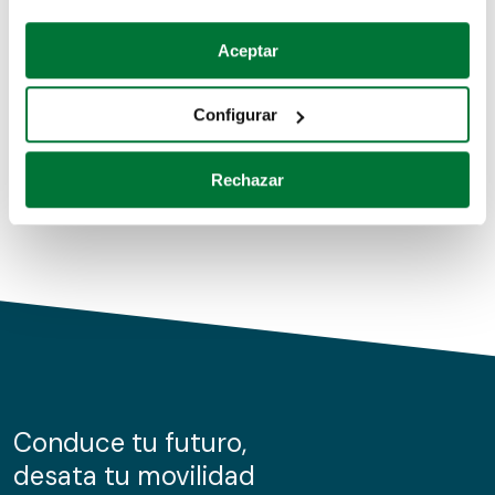
Coches de segunda mano
Si lo permite, también quisiéramos:
Aceptar
Recopilar información sobre su ubicación geográfica
Coches de km0
que puede tener una precisión de varios metros
Configurar
Coches de renting
Identificar su dispositivo analizándolo activamente
para buscar características específicas (huellas
Rechazar
digitales)
Obtenga más información sobre cómo se procesan sus
datos personales y establezca sus preferencias en la
sección de datos
. Puede cambiar o retirar su
consentimiento en cualquier momento en la Declaración
de cookies.
Las cookies de este sitio web se usan para personalizar
el contenido y los anuncios, ofrecer funciones de redes
sociales y analizar el tráfico. Además, compartimos
Conduce tu futuro,
información sobre el uso que haga del sitio web con
desata tu movilidad
nuestros partners de redes sociales, publicidad y análisis