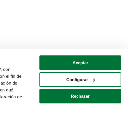
Aceptar
P, con
n el fin de
Configurar
gación de
con qué
Rechazar
laración de
Política de cookies
Contacto
 varios metros