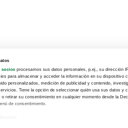
datos
 socios
procesamos sus datos personales, p.ej., su dirección I
es para almacenar y acceder la información en su dispositivo co
nido personalizados, medición de publicidad y contenido, investi
servicios. Tiene la opción de seleccionar quién usa sus datos y 
 o retirar su consentimiento en cualquier momento desde la Dec
Menú de consentimiento.
siéramos:
Aviso protección de datos
 sobre su ubicación geográfica que puede tener una precisión de