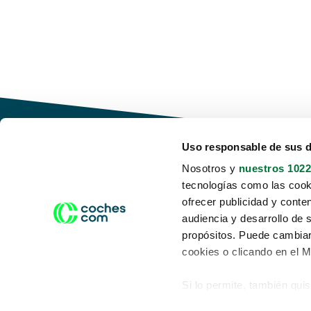
Uso responsable de sus 
Nosotros y
nuestros 1022
tecnologías como las cooki
Conduce tu futuro,
ofrecer publicidad y conte
desata tu movilidad
audiencia y desarrollo de 
propósitos. Puede cambiar
cookies o clicando en el 
Si lo permite, también qui
Acerca de nosotros
Aviso legal
Recopilar información