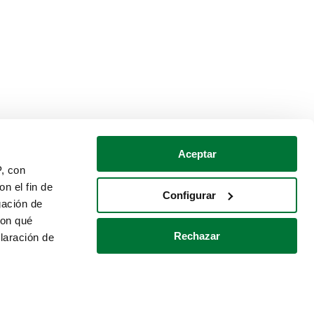
Aceptar
P, con
n el fin de
Configurar
gación de
con qué
Rechazar
laración de
Política de cookies
Contacto
 varios metros