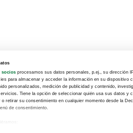
datos
 socios
procesamos sus datos personales, p.ej., su dirección I
es para almacenar y acceder la información en su dispositivo co
nido personalizados, medición de publicidad y contenido, investi
servicios. Tiene la opción de seleccionar quién usa sus datos y 
 o retirar su consentimiento en cualquier momento desde la Dec
Menú de consentimiento.
siéramos:
Aviso protección de datos
 sobre su ubicación geográfica que puede tener una precisión de