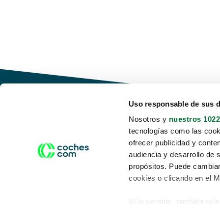
Uso responsable de sus 
Nosotros y
nuestros 1022
tecnologías como las cooki
Conduce tu futuro,
ofrecer publicidad y conte
desata tu movilidad
audiencia y desarrollo de 
propósitos. Puede cambiar
cookies o clicando en el 
Si lo permite, también qui
Acerca de nosotros
Aviso legal
Recopilar información