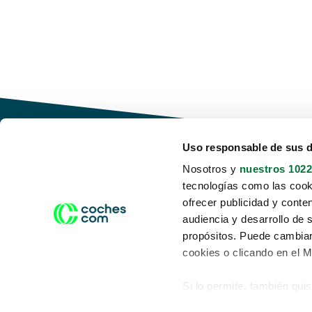
Uso responsable de sus 
Nosotros y
nuestros 1022
tecnologías como las cooki
Conduce tu futuro,
ofrecer publicidad y conte
desata tu movilidad
audiencia y desarrollo de 
propósitos. Puede cambiar
cookies o clicando en el 
Si lo permite, también qui
Acerca de nosotros
Aviso legal
Recopilar información