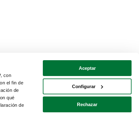
Aceptar
P, con
n el fin de
Configurar
gación de
con qué
Rechazar
laración de
Política de cookies
Contacto
 varios metros