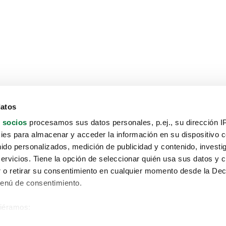
datos
 socios
procesamos sus datos personales, p.ej., su dirección I
es para almacenar y acceder la información en su dispositivo co
nido personalizados, medición de publicidad y contenido, investi
servicios. Tiene la opción de seleccionar quién usa sus datos y 
 o retirar su consentimiento en cualquier momento desde la Dec
Menú de consentimiento.
siéramos:
Aviso protección de datos
 sobre su ubicación geográfica que puede tener una precisión de